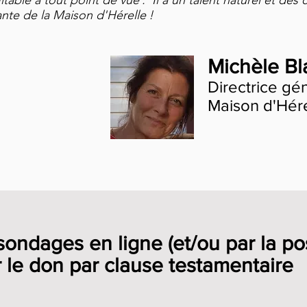
table à tout point de vue . Il a un talent naturel et de
eante de la Maison d'Hérelle !
Michèle Bl
Directrice gé
Maison d'Hére
sondages en ligne (et/ou par la po
r le don par clause testamentaire