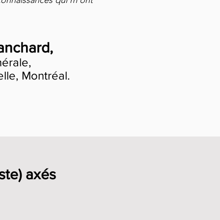
s connaissances qui m’ont
anchard,
nérale,
lle, Montréal.
ste) axés