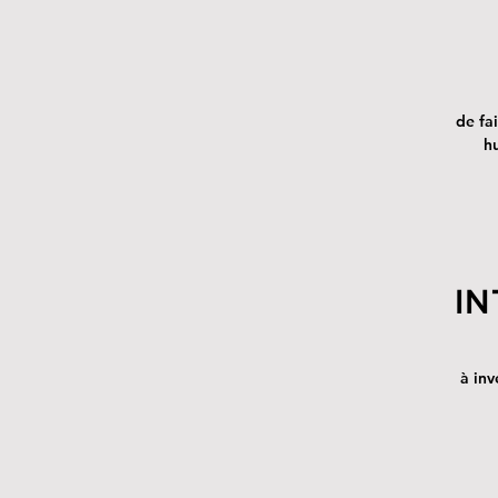
de fa
h
IN
à inv