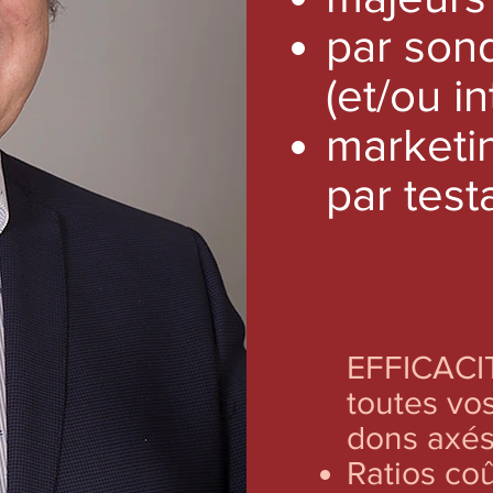
par son
(et/ou i
marketi
par te
st
EFFICACI
toutes vos
dons axés 
Ratios coû