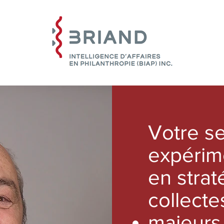
Votre se
expérim
en strat
collect
majeurs