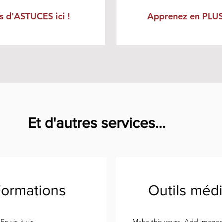
s d'ASTUCES ici !
Apprenez en PLUS 
Et d'autres services...
ormations
Outils méd
En vis-à-vis
Make this yours. Add images,