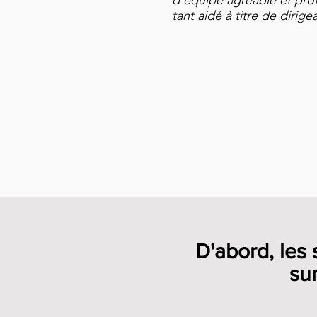
d’équipe agréable et profi
tant aidé à titre de dirig
D'abord, les 
su