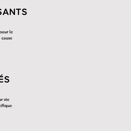
SANTS
pour le
 cause
ÉS
ur vie
cifique