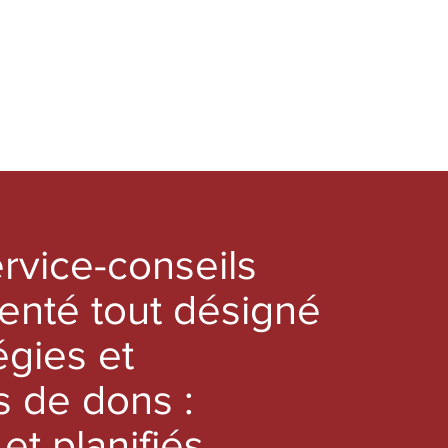
rvice-conseils
enté tout désigné
égies et
es de dons :
 et
planifiés