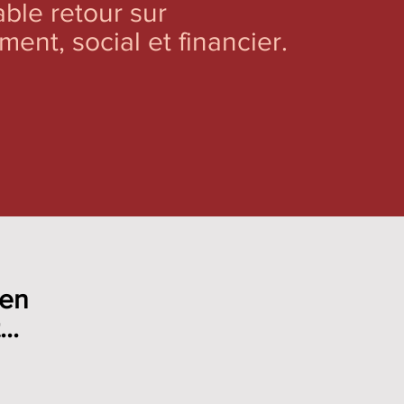
able
retour sur
ement,
social et financier.
 en
..